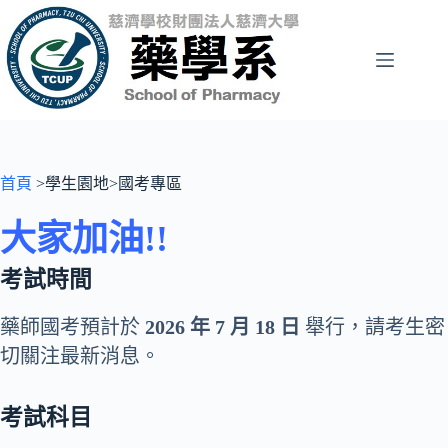
跳
至
主
要
內
容
首頁
>學生園地>國考專區
大家加油!!
考試時間
藥師國考預計於
2026 年 7 月 18 日
舉行，請考生密
切關注最新消息。
考試科目