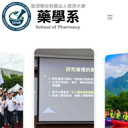
跳
至
主
要
內
容